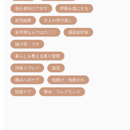
初心者向けアロマ
呼吸を楽にする
在宅副業
大人の学び直し
岩手県ならではの〇〇
感染症対策
抜け毛・フケ
暮らしを整える香り習慣
消臭スプレー
温活
痛みへのケア
虫除け・虫刺され
頭皮ケア
香水、フレグランス