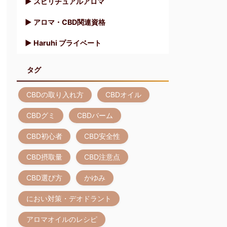
▶︎ スピリチュアルアロマ
▶︎ アロマ・CBD関連資格
▶︎ Haruhi プライベート
タグ
CBDの取り入れ方
CBDオイル
CBDグミ
CBDバーム
CBD初心者
CBD安全性
CBD摂取量
CBD注意点
CBD選び方
かゆみ
におい対策・デオドラント
アロマオイルのレシピ