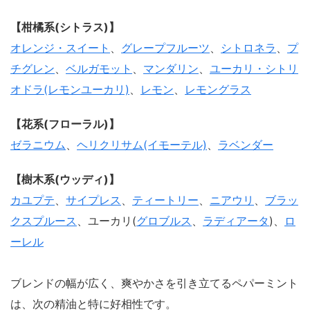
【柑橘系(シトラス)】
オレンジ・スイート
、
グレープフルーツ
、
シトロネラ
、
プ
チグレン
、
ベルガモット
、
マンダリン
、
ユーカリ・シトリ
オドラ(レモンユーカリ)
、
レモン
、
レモングラス
【花系(フローラル)】
ゼラニウム
、
ヘリクリサム(イモーテル)
、
ラベンダー
【樹木系(ウッディ)】
カユプテ
、
サイプレス
、
ティートリー
、
ニアウリ
、
ブラッ
クスプルース
、ユーカリ(
グロブルス
、
ラディアータ
)、
ロ
ーレル
ブレンドの幅が広く、爽やかさを引き立てるペパーミント
は、次の精油と特に好相性です。