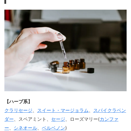
【ハーブ系】
クラリセージ
、
スイート・マージョラム
、
スパイクラベン
ダー
、スペアミント、
セージ
、ローズマリー(
カンファ
ー
、
シネオール
、
ベルベノン
)