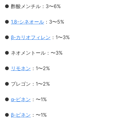
● 酢酸メンチル：3〜6%
●
1.8-シネオール
：3〜5%
●
β-カリオフィレン
：1〜3%
● ネオメントール：〜3%
●
リモネン
：1〜2%
● プレゴン：1〜2%
●
α-ピネン
：〜1%
●
β-ピネン
：〜1%