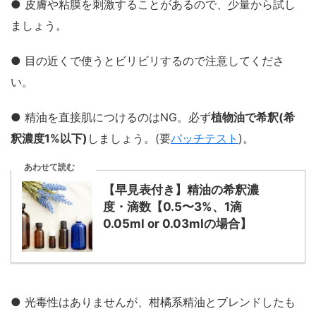
● 皮膚や粘膜を刺激することがあるので、少量から試し
ましょう。
● 目の近くで使うとビリビリするので注意してくださ
い。
● 精油を直接肌につけるのはNG。必ず
植物油で希釈(希
釈濃度1%以下)
しましょう。(要
パッチテスト
)。
あわせて読む
【早見表付き】精油の希釈濃
度・滴数【0.5〜3%、1滴
0.05ml or 0.03mlの場合】
● 光毒性はありませんが、柑橘系精油とブレンドしたも