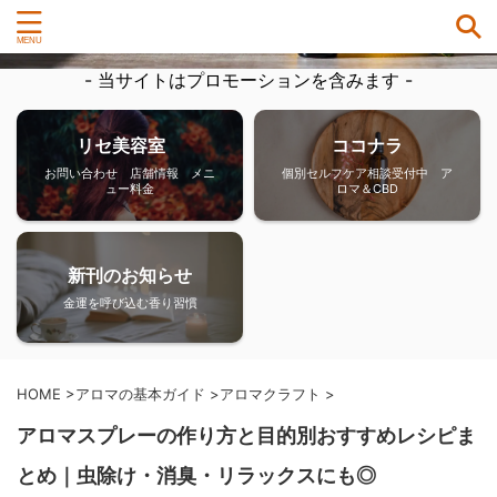
- 当サイトはプロモーションを含みます -
リセ美容室
ココナラ
お問い合わせ 店舗情報 メニ
個別セルフケア相談受付中 ア
ュー料金
ロマ＆CBD
新刊のお知らせ
金運を呼び込む香り習慣
HOME
>
アロマの基本ガイド
>
アロマクラフト
>
アロマスプレーの作り方と目的別おすすめレシピま
とめ｜虫除け・消臭・リラックスにも◎