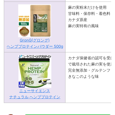
麻の実粉末だけを使用
甘味料・保存料・着色料 
カナダ原産
麻の実特有の風味
GronG(グロング)
ヘンププロテインパウダー 500g
カナダ保健省の認可を受け
で栽培された麻の実を使用
完全無添加・グルテンフリ
きなこのような味
ニューサイエンス
ナチュラル ヘンププロテイン