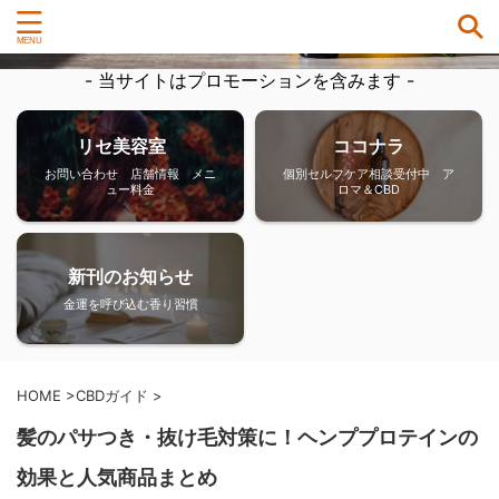
- 当サイトはプロモーションを含みます -
リセ美容室
ココナラ
お問い合わせ 店舗情報 メニ
個別セルフケア相談受付中 ア
ュー料金
ロマ＆CBD
新刊のお知らせ
金運を呼び込む香り習慣
HOME
>
CBDガイド
>
髪のパサつき・抜け毛対策に！ヘンププロテインの
効果と人気商品まとめ