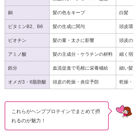
銅
髪の色をキープ
白髪
ビタミンB2、B6
髪の生成に関与
頭皮環境
ビオチン
髪の量・太さに影響
頭皮の炎
アミノ酸
髪の主成分・ケラチンの材料
細く弱い
鉄分
血流促進で毛根に栄養補給
細い髪、
オメガ3・6脂肪酸
頭皮の乾燥・炎症予防
乾燥・か
これらがヘンププロテインでまとめて摂
れるのが魅力！