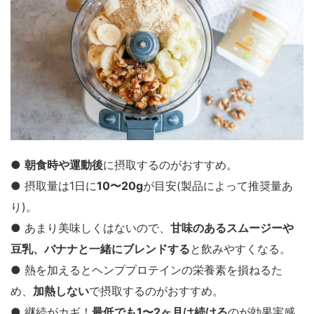
●
朝食時や運動後
に摂取するのがおすすめ。
● 摂取量は1日に
10〜20g
が目安(製品によって推奨量あ
り)。
● あまり美味しくはないので、
甘味のあるスムージーや
豆乳、バナナと一緒にブレンドする
と飲みやすくなる。
● 熱を加えるとヘンププロテインの栄養素を損ねるた
め、
加熱しない
で摂取するのがおすすめ。
● 継続がカギ！
最低でも1〜2ヶ月は続ける
のが効果実感