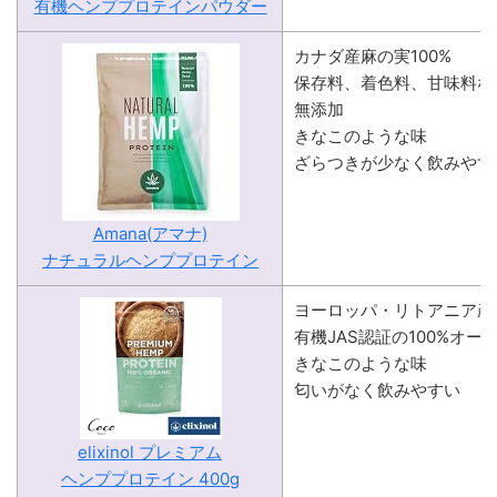
有機ヘンププロテインパウダー
カナダ産麻の実100%
保存料、着色料、甘味料な
無添加
きなこのような味
ざらつきが少なく飲みやす
Amana(アマナ)
ナチュラルヘンププロテイン
ヨーロッパ・リトアニア産
有機JAS認証の100%オー
きなこのような味
匂いがなく飲みやすい
elixinol プレミアム
ヘンププロテイン 400g