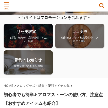
- 当サイトはプロモーションを含みます -
リセ美容室
ココナラ
お問い合わせ 店舗情報 メニ
個別セルフケア相談受付中 ア
ュー料金
ロマ＆CBD
新刊のお知らせ
金運を呼び込む香り習慣
HOME
>
アロマグッズ・雑貨・便利アイテム集
>
初心者でも簡単♪ アロマストーンの使い方、注意点
【おすすめアイテムも紹介】