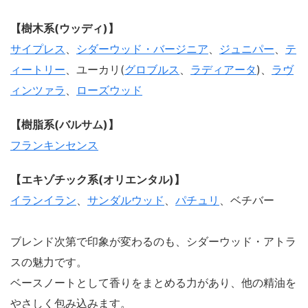
【樹木系(ウッディ)】
サイプレス
、
シダーウッド・バージニア
、
ジュニパー
、
テ
ィートリー
、ユーカリ(
グロブルス
、
ラディアータ
)、
ラヴ
ィンツァラ
、
ローズウッド
【樹脂系(バルサム)】
フランキンセンス
【エキゾチック系(オリエンタル)】
イランイラン
、
サンダルウッド
、
パチュリ
、ベチバー
ブレンド次第で印象が変わるのも、シダーウッド・アトラ
スの魅力です。
ベースノートとして香りをまとめる力があり、他の精油を
やさしく包み込みます。