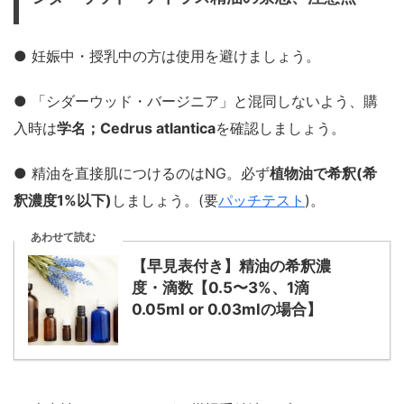
● 妊娠中・授乳中の方は使用を避けましょう。
● 「シダーウッド・バージニア」と混同しないよう、購
入時は
学名；Cedrus atlantica
を確認しましょう。
● 精油を直接肌につけるのはNG。必ず
植物油で希釈(希
釈濃度1%以下)
しましょう。(要
パッチテスト
)。
あわせて読む
【早見表付き】精油の希釈濃
度・滴数【0.5〜3%、1滴
0.05ml or 0.03mlの場合】