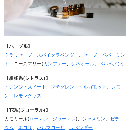
【ハーブ系】
クラリセージ
、
スパイクラベンダー
、
セージ
、
ペパーミン
ト
、ローズマリー(
カンファー
、
シネオール
、
ベルベノン
)
【柑橘系(シトラス)】
オレンジ・スイート
、
プチグレン
、
ベルガモット
、
レモ
ン
、
レモングラス
【花系(フローラル)】
カモミール(
ローマン
、
ジャーマン
)、
ジャスミン
、
ゼラニ
ウム
、
ネロリ
、
パルマローザ
、
ラベンダー