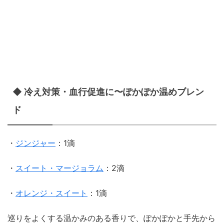
◆ 冷え対策・血行促進に〜ぽかぽか温めブレン
ド
・
ジンジャー
：1滴
・
スイート・マージョラム
：2滴
・
オレンジ・スイート
：1滴
巡りをよくする温かみのある香りで、ぽかぽかと手先から