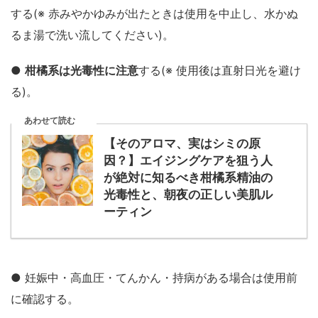
する(※ 赤みやかゆみが出たときは使用を中止し、水かぬ
るま湯で洗い流してください)。
●
柑橘系は光毒性に注意
する(※ 使用後は直射日光を避け
る)。
あわせて読む
【そのアロマ、実はシミの原
因？】エイジングケアを狙う人
が絶対に知るべき柑橘系精油の
光毒性と、朝夜の正しい美肌ル
ーティン
● 妊娠中・高血圧・てんかん・持病がある場合は使用前
に確認する。