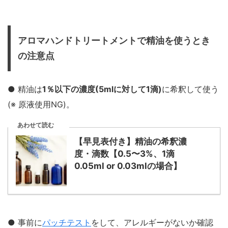
アロマハンドトリートメントで精油を使うとき
の注意点
● 精油は
1％以下の濃度(5mlに対して1滴)
に希釈して使う
(※ 原液使用NG)。
あわせて読む
【早見表付き】精油の希釈濃
度・滴数【0.5〜3%、1滴
0.05ml or 0.03mlの場合】
● 事前に
パッチテスト
をして、アレルギーがないか確認