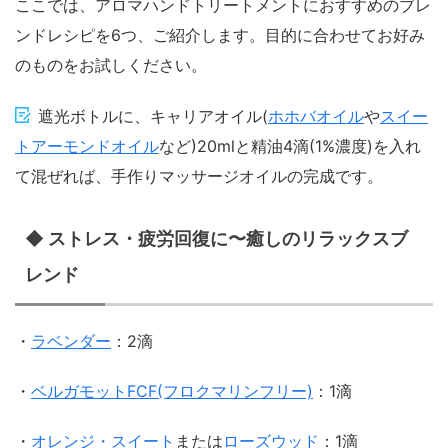
ここでは、アロマハンドトリートメントにおすすめのブレ
ンドレシピを6つ、ご紹介します。目的に合わせてお好み
のものをお試しください。
遮光ボトルに、キャリアオイル(
ホホバオイル
や
スイー
トアーモンドオイル
など)20mlと精油4滴(1%濃度)を入れ
て混ぜれば、手作りマッサージオイルの完成です。
◆ ストレス・疲労回復に〜癒しのリラックスブ
レンド
・
ラベンダー
：2滴
・
ベルガモットFCF(フロクマリンフリー)
：1滴
・
オレンジ・スイート
または
ローズウッド
：1滴