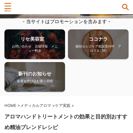
- 当サイトはプロモーションを含みます -
リセ美容室
ココナラ
お問い合わせ 店舗情報 メニ
個別セルフケア相談受付中 ア
ュー料金
ロマ＆CBD
新刊のお知らせ
金運を呼び込む香り習慣
HOME
>
メディカルアロマ
>
ケア実践
>
アロマハンドトリートメントの効果と目的別おすす
め精油ブレンドレシピ