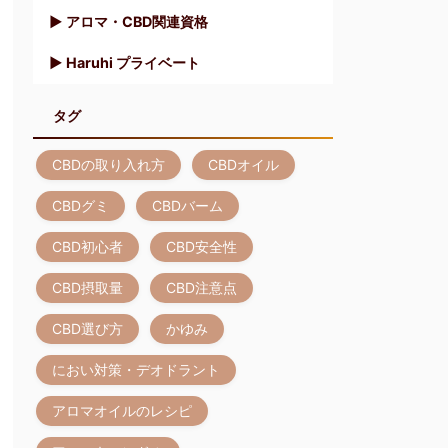
▶︎ アロマ・CBD関連資格
▶︎ Haruhi プライベート
タグ
CBDの取り入れ方
CBDオイル
CBDグミ
CBDバーム
CBD初心者
CBD安全性
CBD摂取量
CBD注意点
CBD選び方
かゆみ
におい対策・デオドラント
アロマオイルのレシピ