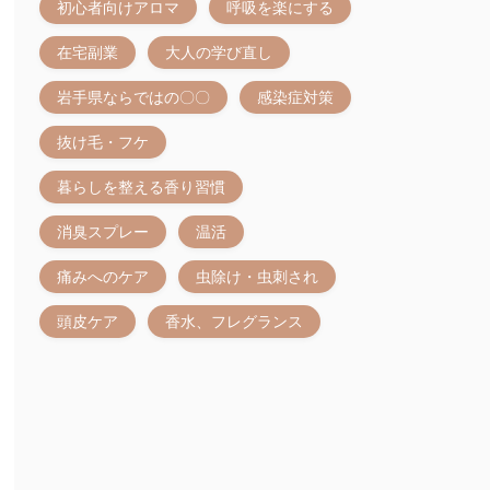
初心者向けアロマ
呼吸を楽にする
在宅副業
大人の学び直し
岩手県ならではの〇〇
感染症対策
抜け毛・フケ
暮らしを整える香り習慣
消臭スプレー
温活
痛みへのケア
虫除け・虫刺され
頭皮ケア
香水、フレグランス