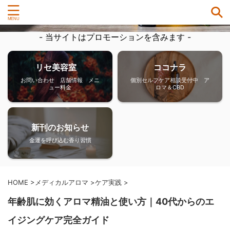
- 当サイトはプロモーションを含みます -
リセ美容室
ココナラ
お問い合わせ 店舗情報 メニ
個別セルフケア相談受付中 ア
ュー料金
ロマ＆CBD
新刊のお知らせ
金運を呼び込む香り習慣
HOME
>
メディカルアロマ
>
ケア実践
>
年齢肌に効くアロマ精油と使い方｜40代からのエ
イジングケア完全ガイド