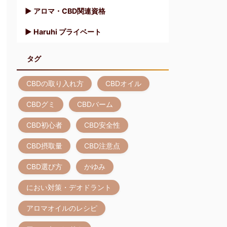
▶︎ アロマ・CBD関連資格
▶︎ Haruhi プライベート
タグ
CBDの取り入れ方
CBDオイル
CBDグミ
CBDバーム
CBD初心者
CBD安全性
CBD摂取量
CBD注意点
CBD選び方
かゆみ
におい対策・デオドラント
アロマオイルのレシピ