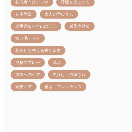
初心者向けアロマ
呼吸を楽にする
在宅副業
大人の学び直し
岩手県ならではの〇〇
感染症対策
抜け毛・フケ
暮らしを整える香り習慣
消臭スプレー
温活
痛みへのケア
虫除け・虫刺され
頭皮ケア
香水、フレグランス