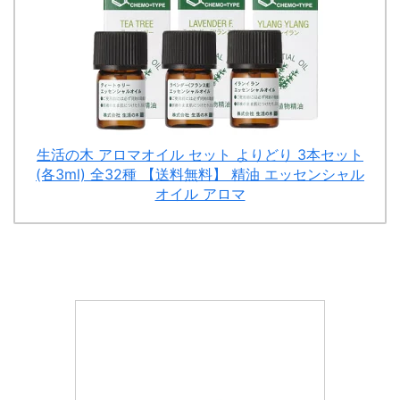
生活の木 アロマオイル セット よりどり 3本セット
(各3ml) 全32種 【送料無料】 精油 エッセンシャル
オイル アロマ