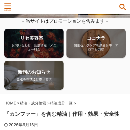
- 当サイトはプロモーションを含みます -
リセ美容室
ココナラ
お問い合わせ 店舗情報 メニ
個別セルフケア相談受付中 ア
ュー料金
ロマ＆CBD
新刊のお知らせ
金運を呼び込む香り習慣
HOME
>
精油・成分検索
>
精油成分一覧
>
「カンファー」を含む精油｜作用・効果・安全性
2026年6月16日