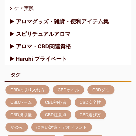
ケア実践
▶︎ アロマグッズ・雑貨・便利アイテム集
▶︎ スピリチュアルアロマ
▶︎ アロマ・CBD関連資格
▶︎ Haruhi プライベート
タグ
CBDの取り入れ方
CBDオイル
CBDグミ
CBDバーム
CBD初心者
CBD安全性
CBD摂取量
CBD注意点
CBD選び方
かゆみ
におい対策・デオドラント