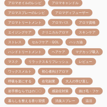
アロマオイルのレシピ
アロマキャンドル
アロマスプレーのレシピ
アロマディフューザー
アロマトリートメント
アロマバス
アロマ資格
エイジングケア
クリニカルアロマ
スキンケア
ストレス
セルフケア・QOL
ハッカ油
ハンドトリートメント
ヘアケア
マグカップ吸入
マスク
リラックス＆リフレッシュ
レビュー
ワックスメルト
初心者向けアロマ
呼吸を楽にする
在宅副業
大人の学び直し
岩手県ならではの〇〇
感染症対策
抜け毛・フケ
暮らしを整える香り習慣
消臭スプレー
温活