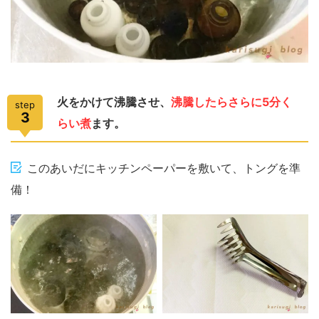
火をかけて沸騰させ、
沸騰したらさらに5分く
step
3
らい煮
ます。
このあいだにキッチンペーパーを敷いて、トングを準
備！