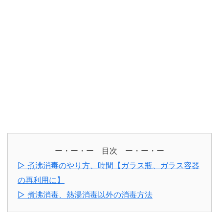
ー・ー・ー 目次 ー・ー・ー
▷ 煮沸消毒のやり方、時間【ガラス瓶、ガラス容器
の再利用に】
▷ 煮沸消毒、熱湯消毒以外の消毒方法