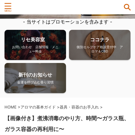
- 当サイトはプロモーションを含みます -
リセ美容室
ココナラ
お問い合わせ 店舗情報 メニ
個別セルフケア相談受付中 ア
ュー料金
ロマ＆CBD
新刊のお知らせ
金運を呼び込む香り習慣
HOME
>
アロマの基本ガイド
>
器具・容器のお手入れ
>
【画像付き】煮沸消毒のやり方、時間〜ガラス瓶、
ガラス容器の再利用に〜