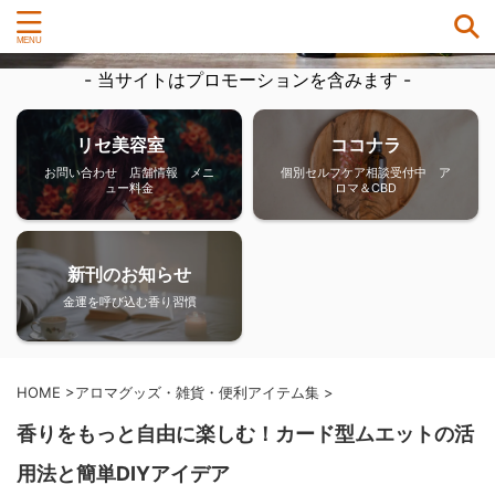
- 当サイトはプロモーションを含みます -
リセ美容室
ココナラ
お問い合わせ 店舗情報 メニ
個別セルフケア相談受付中 ア
ュー料金
ロマ＆CBD
新刊のお知らせ
金運を呼び込む香り習慣
HOME
>
アロマグッズ・雑貨・便利アイテム集
>
香りをもっと自由に楽しむ！カード型ムエットの活
用法と簡単DIYアイデア