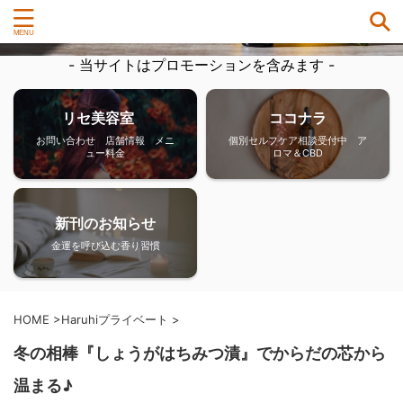
- 当サイトはプロモーションを含みます -
リセ美容室
ココナラ
お問い合わせ 店舗情報 メニ
個別セルフケア相談受付中 ア
ュー料金
ロマ＆CBD
新刊のお知らせ
金運を呼び込む香り習慣
HOME
>
Haruhiプライベート
>
冬の相棒『しょうがはちみつ漬』でからだの芯から
温まる♪