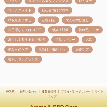
マスク
リラックス＆リフレッシュ
レビュー
ワックスメルト
初心者向けアロマ
呼吸を楽にする
在宅副業
大人の学び直し
岩手県ならではの〇〇
感染症対策
抜け毛・フケ
暮らしを整える香り習慣
消臭スプレー
温活
痛みへのケア
虫除け・虫刺され
頭皮ケア
香水、フレグランス
HOME
お問い合わせ
運営者情報
プライバシーポリシー
サイト
マップ
Aroma & CBD Care