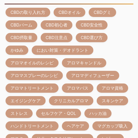
CBDの取り入れ方
CBDオイル
CBDグミ
CBDバーム
CBD初心者
CBD安全性
CBD摂取量
CBD注意点
CBD選び方
かゆみ
におい対策・デオドラント
アロマオイルのレシピ
アロマキャンドル
アロマスプレーのレシピ
アロマディフューザー
アロマトリートメント
アロマバス
アロマ資格
エイジングケア
クリニカルアロマ
スキンケア
ストレス
セルフケア・QOL
ハッカ油
ハンドトリートメント
ヘアケア
マグカップ吸入