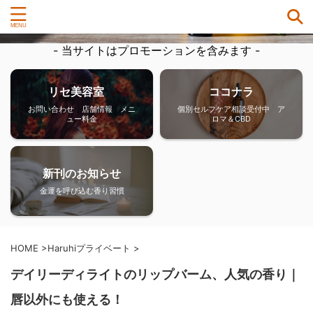
- 当サイトはプロモーションを含みます -
リセ美容室
ココナラ
お問い合わせ 店舗情報 メニ
個別セルフケア相談受付中 ア
ュー料金
ロマ＆CBD
新刊のお知らせ
金運を呼び込む香り習慣
HOME
>
Haruhiプライベート
>
デイリーディライトのリップバーム、人気の香り｜
唇以外にも使える！