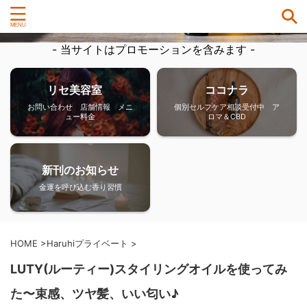
- 当サイトはプロモーションを含みます -
リセ美容室
ココナラ
お問い合わせ 店舗情報 メニ
個別セルフケア相談受付中 ア
ュー料金
ロマ＆CBD
新刊のお知らせ
金運を呼び込む香り習慣
HOME
>
Haruhiプライベート
>
LUTY(ルーティー)スタイリングオイルを使ってみ
た〜束感、ツヤ髪、いい匂い♪