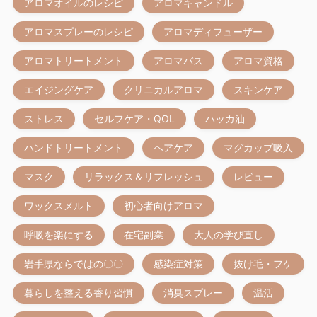
アロマオイルのレシピ
アロマキャンドル
アロマスプレーのレシピ
アロマディフューザー
アロマトリートメント
アロマバス
アロマ資格
エイジングケア
クリニカルアロマ
スキンケア
ストレス
セルフケア・QOL
ハッカ油
ハンドトリートメント
ヘアケア
マグカップ吸入
マスク
リラックス＆リフレッシュ
レビュー
ワックスメルト
初心者向けアロマ
呼吸を楽にする
在宅副業
大人の学び直し
岩手県ならではの〇〇
感染症対策
抜け毛・フケ
暮らしを整える香り習慣
消臭スプレー
温活