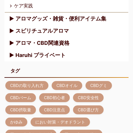
ケア実践
▶︎ アロマグッズ・雑貨・便利アイテム集
▶︎ スピリチュアルアロマ
▶︎ アロマ・CBD関連資格
▶︎ Haruhi プライベート
タグ
CBDの取り入れ方
CBDオイル
CBDグミ
CBDバーム
CBD初心者
CBD安全性
CBD摂取量
CBD注意点
CBD選び方
かゆみ
におい対策・デオドラント