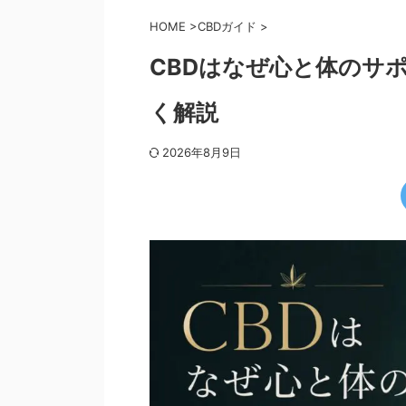
HOME
>
CBDガイド
>
CBDはなぜ心と体のサ
く解説
2026年8月9日