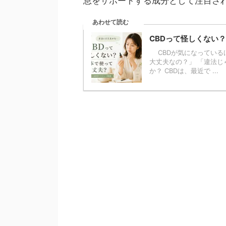
息をサポートする成分として注目さ
あわせて読む
CBDって怪しくない
CBDが気になっている
大丈夫なの？」 「違法じ
か？ CBDは、最近で ...