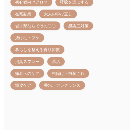
初心者向けアロマ
呼吸を楽にする
在宅副業
大人の学び直し
岩手県ならではの〇〇
感染症対策
抜け毛・フケ
暮らしを整える香り習慣
消臭スプレー
温活
痛みへのケア
虫除け・虫刺され
頭皮ケア
香水、フレグランス