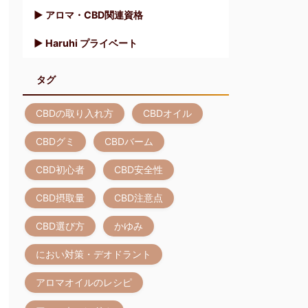
▶︎ アロマ・CBD関連資格
▶︎ Haruhi プライベート
タグ
CBDの取り入れ方
CBDオイル
CBDグミ
CBDバーム
CBD初心者
CBD安全性
CBD摂取量
CBD注意点
CBD選び方
かゆみ
におい対策・デオドラント
アロマオイルのレシピ