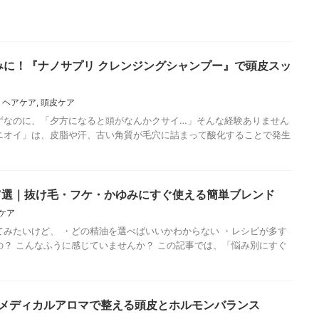
みに！『ナノサプリ クレンジングシャンプー』で頭皮スッ
,
ヘアケア
,
頭皮ケア
なのに、「夕方になると頭がなんかクサイ…」そんな経験ありません
ニオイ」は、皮脂や汗、古い角質が毛穴に詰まって酸化することで発生
7選｜抜け毛・フケ・かゆみにすぐ使える簡単ブレンド
ケア
みたいけど、 ・どの精油を選べばいいかわからない ・レシピが多す
の？ こんなふうに感じていませんか？ この記事では、「悩み別にすぐ
｜メディカルアロマで整える頭皮とホルモンバランス