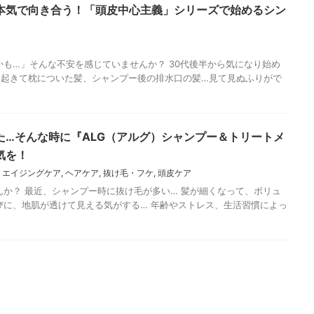
本気で向き合う！「頭皮中心主義」シリーズで始めるシン
…」そんな不安を感じていませんか？ 30代後半から気になり始め
朝起きて枕についた髪、シャンプー後の排水口の髪…見て見ぬふりがで
た…そんな時に『ALG（アルグ）シャンプー＆トリートメ
気を！
,
エイジングケア
,
ヘアケア
,
抜け毛・フケ
,
頭皮ケア
か？ 最近、シャンプー時に抜け毛が多い… 髪が細くなって、ボリュ
びに、地肌が透けて見える気がする… 年齢やストレス、生活習慣によっ