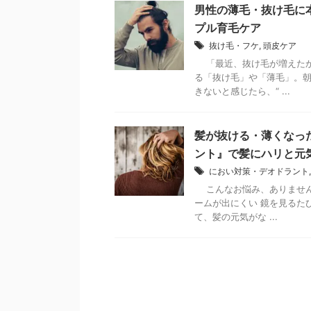
男性の薄毛・抜け毛に
プル育毛ケア
抜け毛・フケ
,
頭皮ケア
「最近、抜け毛が増えたかも
る「抜け毛」や「薄毛」。
きないと感じたら、“ ...
髪が抜ける・薄くなっ
ント』で髪にハリと元
におい対策・デオドラント
こんなお悩み、ありません
ームが出にくい 鏡を見るた
て、髪の元気がな ...