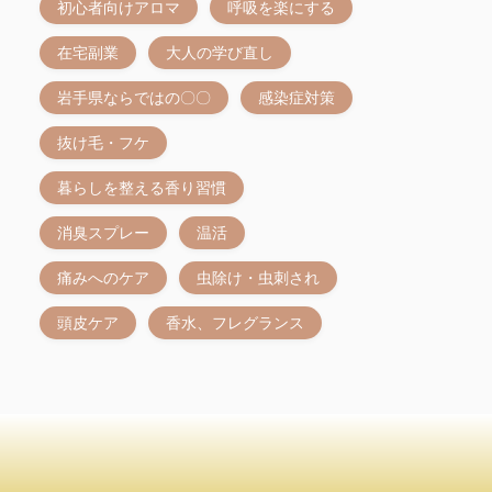
初心者向けアロマ
呼吸を楽にする
在宅副業
大人の学び直し
岩手県ならではの〇〇
感染症対策
抜け毛・フケ
暮らしを整える香り習慣
消臭スプレー
温活
痛みへのケア
虫除け・虫刺され
頭皮ケア
香水、フレグランス