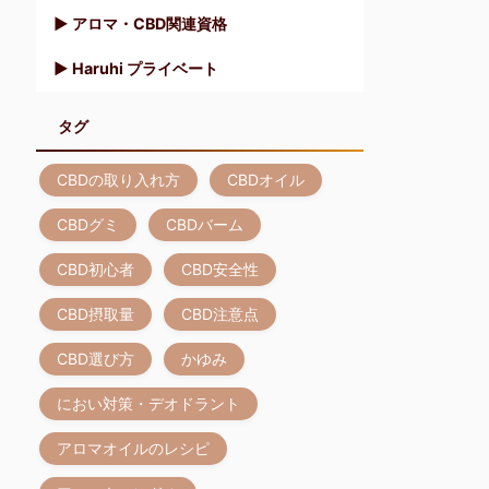
▶︎ アロマ・CBD関連資格
▶︎ Haruhi プライベート
タグ
CBDの取り入れ方
CBDオイル
CBDグミ
CBDバーム
CBD初心者
CBD安全性
CBD摂取量
CBD注意点
CBD選び方
かゆみ
におい対策・デオドラント
アロマオイルのレシピ