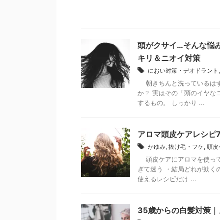
頭がクサイ…そんな悩
キリ＆ニオイ対策
におい対策・デオドラント
朝きちんと洗っているはず
か？ 実はその「頭のイヤな
するもの。 しっかり ...
アロマ頭皮ケアレシピ
かゆみ
,
抜け毛・フケ
,
頭皮
頭皮ケアにアロマを使って
ぎて迷う ・結局どれが効く
使えるレシピだけ ...
35歳からの白髪対策