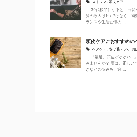
ストレス
,
頭皮ケア
30代後半になると「白髪が
髪の原因は1つではなく、複
ランスや生活習慣の ...
頭皮ケアにおすすめの
ヘアケア
,
抜け毛・フケ
,
頭
「最近、頭皮がかゆい…」
みませんか？ 実は、正しい
きなどの悩みも、適 ...