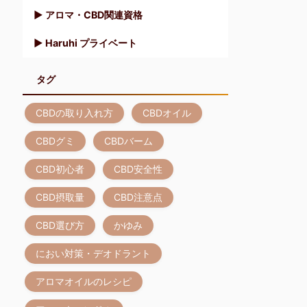
▶︎ アロマ・CBD関連資格
▶︎ Haruhi プライベート
タグ
CBDの取り入れ方
CBDオイル
CBDグミ
CBDバーム
CBD初心者
CBD安全性
CBD摂取量
CBD注意点
CBD選び方
かゆみ
におい対策・デオドラント
アロマオイルのレシピ