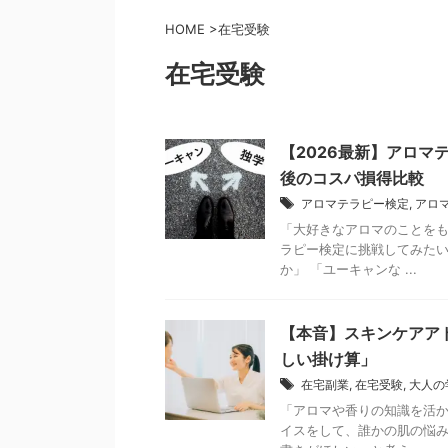
HOME
>
在宅受験
在宅受験
【2026最新】アロ
後のコスパ損得比較
アロマテラピー検定
,
アロ
「大好きなアロマのことをも
ラピー検定に挑戦してみたい
か」 「ユーキャンな ...
【本音】スキンケアア
しい掛け算」
在宅副業
,
在宅受験
,
大人の
「アロマや香りの知識を活か
イスをして、誰かの肌の悩み