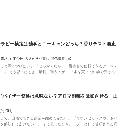
マテラピー検定は独学とユーキャンどっち？香りテスト廃止
マ資格
,
在宅受験
,
大人の学び直し
,
通信講座比較
っと深く学びたい」 「せっかくなら、一番有名で信頼できるアロマテ
！」 そう思ったとき、最初に迷うのが、 「本を買って独学で受ける
ドバイザー資格は意味ない？アロマ副業を激変させる「正
学び直し
して、自宅でできる副業を始めてみたい」 「カウンセリングやアドバ
を解決してあげたい！」 そう思ったとき、「プロとして信頼される肩