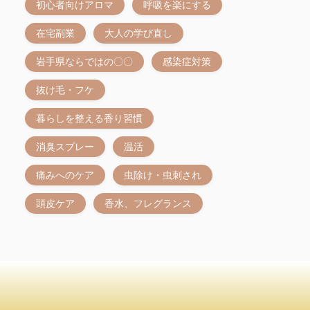
初心者向けアロマ
呼吸を楽にする
在宅副業
大人の学び直し
岩手県ならではの〇〇
感染症対策
抜け毛・フケ
暮らしを整える香り習慣
消臭スプレー
温活
痛みへのケア
虫除け・虫刺され
頭皮ケア
香水、フレグランス